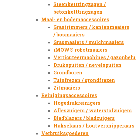
Steenketttingzagen /
betonketttingzagen
Maai- en bodemaccessoires
Grastrimmers / kantenmaaiers
/ bosmaaiers
Grasmaaiers / mulchmaaiers
iMOW® robotmaaiers
Verticuteermachines / gazonbelu
Drukspuiten / nevelspuiten
Grondboren
Tuinfrezen / grondfrezen
Zitmaaiers
Reinigingsaccessoires
Hogedrukreinigers
Alleszuigers / waterstofzuigers
Bladblazers / bladzuigers
Hakselaars / houtversnipperaars
Verbruiksgoederen