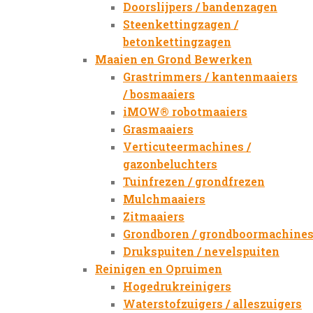
Doorslijpers / bandenzagen
Steenkettingzagen /
betonkettingzagen
Maaien en Grond Bewerken
Grastrimmers / kantenmaaiers
/ bosmaaiers
iMOW® robotmaaiers
Grasmaaiers
Verticuteermachines /
gazonbeluchters
Tuinfrezen / grondfrezen
Mulchmaaiers
Zitmaaiers
Grondboren / grondboormachine
Drukspuiten / nevelspuiten
Reinigen en Opruimen
Hogedrukreinigers
Waterstofzuigers / alleszuigers