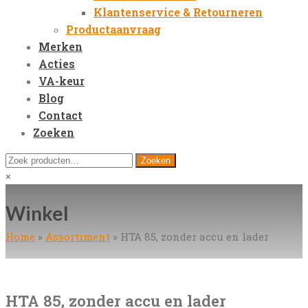
Klantenservice & Retourneren
Productaanvraag
Merken
Acties
VA-keur
Blog
Contact
Zoeken
Open
Zoeken
Zoeken
Mobile
naar:
Close
×
Menu
search
Winkel
Home
»
Assortiment
»
HTA 85, zonder accu en lader
HTA 85, zonder accu en lader