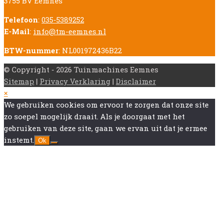
3755 BV Eemnes
Telefoon
:
035-5389252
E-Mail
:
info@tm-eemnes.nl
BTW-nummer
: NL001972436B22
© Copyright - 2026 Tuinmachines Eemnes
Sitemap
|
Privacy Verklaring
|
Disclaimer
Back
×
To
We gebruiken cookies om ervoor te zorgen dat onze site
Top
zo soepel mogelijk draait. Als je doorgaat met het
gebruiken van deze site, gaan we ervan uit dat je ermee
instemt.
Ok