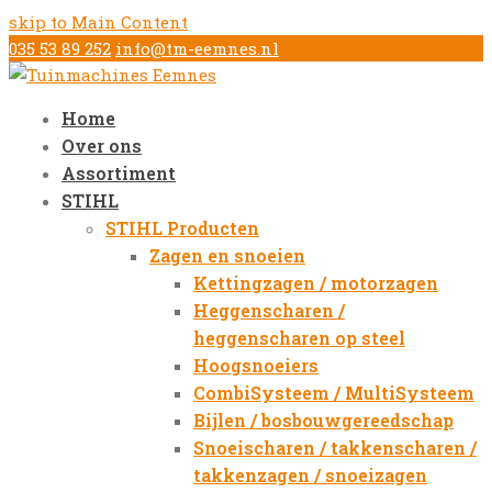
skip to Main Content
035 53 89 252
info@tm-eemnes.nl
Home
Over ons
Assortiment
STIHL
STIHL Producten
Zagen en snoeien
Kettingzagen / motorzagen
Heggenscharen /
heggenscharen op steel
Hoogsnoeiers
CombiSysteem / MultiSysteem
Bijlen / bosbouwgereedschap
Snoeischaren / takkenscharen /
takkenzagen / snoeizagen