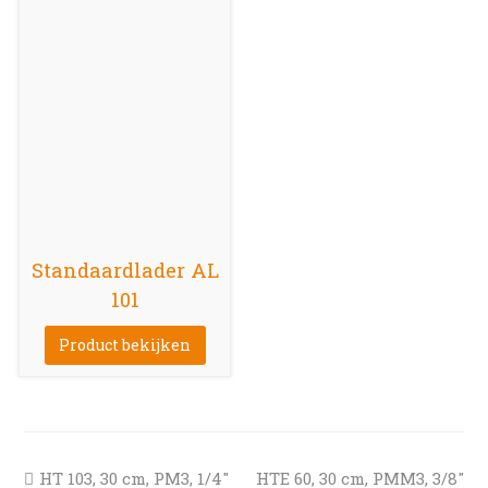
Standaardlader AL
101
Product bekijken
previous
next
HT 103, 30 cm, PM3, 1/4″
HTE 60, 30 cm, PMM3, 3/8″