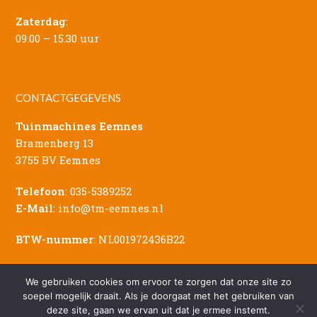
Zaterdag
:
09.00 – 15.30 uur
CONTACTGEGEVENS
Tuinmachines Eemnes
Bramenberg 13
3755 BV Eemnes
Telefoon
:
035-5389252
E-Mail
:
info@tm-eemnes.nl
BTW-nummer
: NL001972436B22
We gebruiken cookies om ervoor te zorgen dat onze site zo
soepel mogelijk draait. Als je doorgaat met het gebruiken van
deze site, gaan we ervan uit dat je ermee instemt.
© Copyright - 2026 Tuinmachines Eemnes