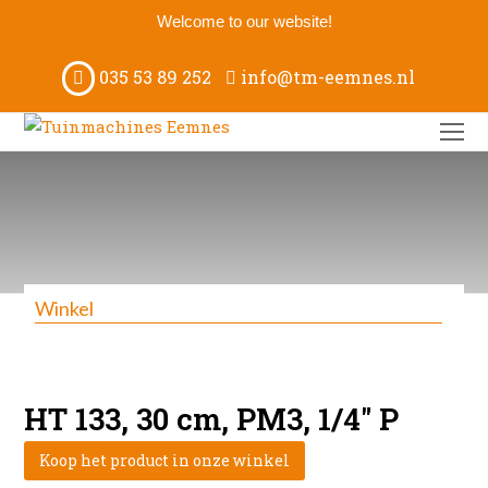
Welcome to our website!
035 53 89 252
info@tm-eemnes.nl
O
M
M
Winkel
HT 133, 30 cm, PM3, 1/4″ P
Koop het product in onze winkel