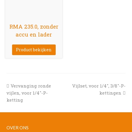
RMA 235.0, zonder
accu en lader
Product bekijken
previous
next
Vervanging ronde
Vijlset, voor 1/4″, 3/8″-P-
post:
post:
vijlen, voor 1/4″-P-
kettingen
ketting
OVER ONS