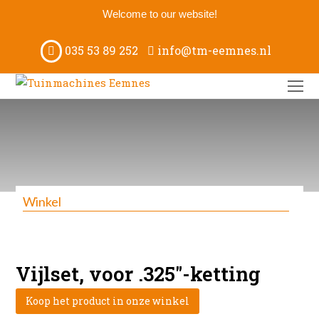
Welcome to our website!
035 53 89 252
info@tm-eemnes.nl
O
M
M
Winkel
Vijlset, voor .325″-ketting
Koop het product in onze winkel