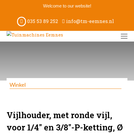
Welcome to our website!
035 53 89 252
info@tm-eemnes.nl
O
M
M
Winkel
Vijlhouder, met ronde vijl,
voor 1/4″ en 3/8″-P-ketting, Ø