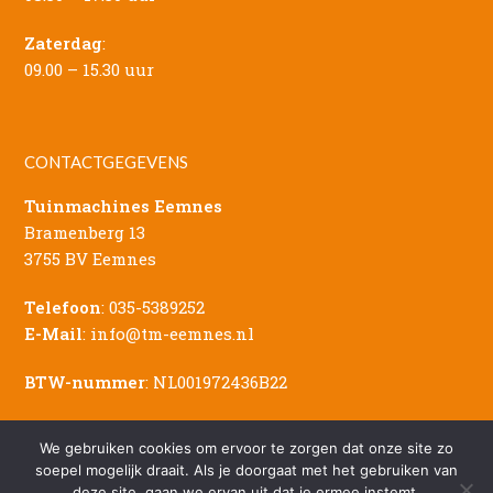
Zaterdag
:
09.00 – 15.30 uur
CONTACTGEGEVENS
Tuinmachines Eemnes
Bramenberg 13
3755 BV Eemnes
Telefoon
:
035-5389252
E-Mail
:
info@tm-eemnes.nl
BTW-nummer
: NL001972436B22
We gebruiken cookies om ervoor te zorgen dat onze site zo
soepel mogelijk draait. Als je doorgaat met het gebruiken van
deze site, gaan we ervan uit dat je ermee instemt.