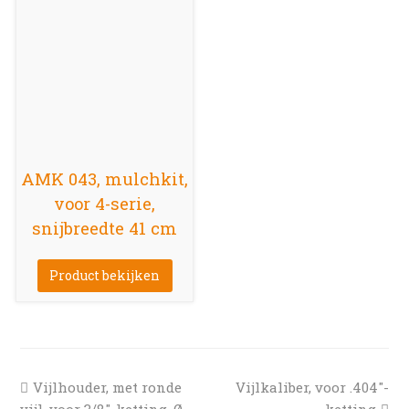
AMK 043, mulchkit,
voor 4-serie,
snijbreedte 41 cm
Product bekijken
previous
next
Vijlhouder, met ronde
Vijlkaliber, voor .404″-
post:
post:
vijl, voor 3/8″-ketting, Ø
ketting