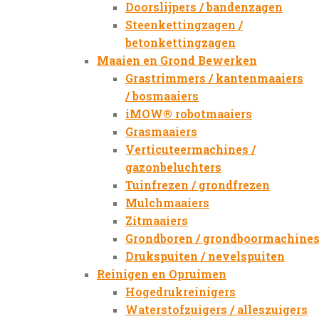
Doorslijpers / bandenzagen
Steenkettingzagen /
betonkettingzagen
Maaien en Grond Bewerken
Grastrimmers / kantenmaaiers
/ bosmaaiers
iMOW® robotmaaiers
Grasmaaiers
Verticuteermachines /
gazonbeluchters
Tuinfrezen / grondfrezen
Mulchmaaiers
Zitmaaiers
Grondboren / grondboormachine
Drukspuiten / nevelspuiten
Reinigen en Opruimen
Hogedrukreinigers
Waterstofzuigers / alleszuigers