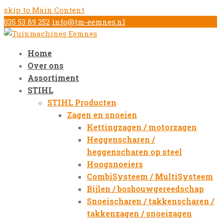
skip to Main Content
035 53 89 252
info@tm-eemnes.nl
Home
Over ons
Assortiment
STIHL
STIHL Producten
Zagen en snoeien
Kettingzagen / motorzagen
Heggenscharen /
heggenscharen op steel
Hoogsnoeiers
CombiSysteem / MultiSysteem
Bijlen / bosbouwgereedschap
Snoeischaren / takkenscharen /
takkenzagen / snoeizagen