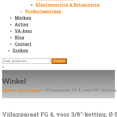
Klantenservice & Retourneren
Productaanvraag
Merken
Acties
VA-keur
Blog
Contact
Zoeken
Open
Zoeken
Zoeken
Mobile
naar:
Close
×
Menu
search
Winkel
Home
»
Assortiment
»
Vijlapparaat FG 4, voor 3/8″-ketting
Vijlapparaat FG 4, voor 3/8″-ketting, Ø