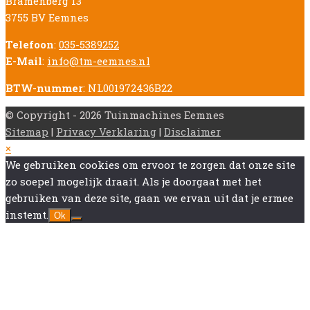
Bramenberg 13
3755 BV Eemnes
Telefoon
:
035-5389252
E-Mail
:
info@tm-eemnes.nl
BTW-nummer
: NL001972436B22
© Copyright - 2026 Tuinmachines Eemnes
Sitemap
|
Privacy Verklaring
|
Disclaimer
Back
×
To
We gebruiken cookies om ervoor te zorgen dat onze site
Top
zo soepel mogelijk draait. Als je doorgaat met het
gebruiken van deze site, gaan we ervan uit dat je ermee
instemt.
Ok