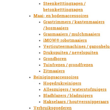
Steenketttingzagen /
betonketttingzagen
Maai- en bodemaccessoires
Grastrimmers / kantenmaaiers
/ bosmaaiers
Grasmaaiers / mulchmaaiers
iMOW® robotmaaiers
Verticuteermachines / gazonbelu
Drukspuiten / nevelspuiten
Grondboren
Tuinfrezen / grondfrezen
Zitmaaiers
Reinigingsaccessoires
Hogedrukreinigers
Alleszuigers / waterstofzuigers
Bladblazers / bladzuigers
Hakselaars / houtversnipperaars
Verbruiksgoederen