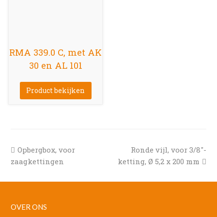
RMA 339.0 C, met AK
30 en AL 101
Product bekijken
previous
next
Opbergbox, voor
Ronde vijl, voor 3/8″-
post:
post:
zaagkettingen
ketting, Ø 5,2 x 200 mm
OVER ONS