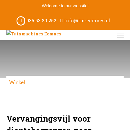
Welcome to our website!
035 53 89 252
info@tm-eemnes.nl
O
M
M
Winkel
Vervangingsvijl voor