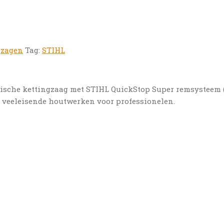
gzagen
Tag:
STIHL
rische kettingzaag met STIHL QuickStop Super remsysteem 
or veeleisende houtwerken voor professionelen.