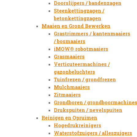
Doorslijpers / bandenzagen
Steenkettingzagen /
betonkettingzagen
Maaien en Grond Bewerken
Grastrimmers / kantenmaaiers
/ bosmaaiers
iMOW® robotmaaiers
Grasmaaiers
Verticuteermachines /
gazonbeluchters
Tuinfrezen / grondfrezen
Mulchmaaiers
Zitmaaiers
Grondboren / grondboormachine
Drukspuiten / nevelspuiten
Reinigen en Opruimen
Hogedrukreinigers
Waterstofzuigers / alleszuigers