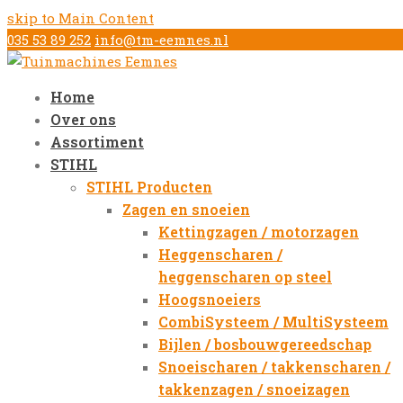
skip to Main Content
035 53 89 252
info@tm-eemnes.nl
Home
Over ons
Assortiment
STIHL
STIHL Producten
Zagen en snoeien
Kettingzagen / motorzagen
Heggenscharen /
heggenscharen op steel
Hoogsnoeiers
CombiSysteem / MultiSysteem
Bijlen / bosbouwgereedschap
Snoeischaren / takkenscharen /
takkenzagen / snoeizagen