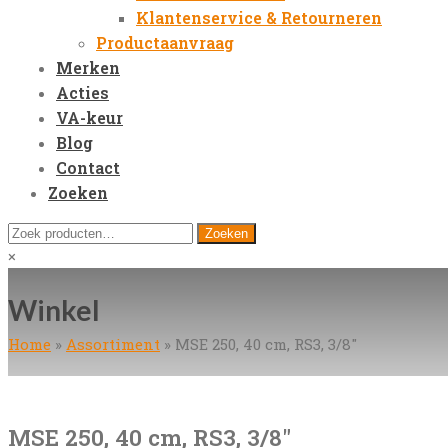
Klantenservice & Retourneren
Productaanvraag
Merken
Acties
VA-keur
Blog
Contact
Zoeken
Open
Zoeken
Zoeken
Mobile
naar:
Close
×
Menu
search
Winkel
Home
»
Assortiment
»
MSE 250, 40 cm, RS3, 3/8″
MSE 250, 40 cm, RS3, 3/8″