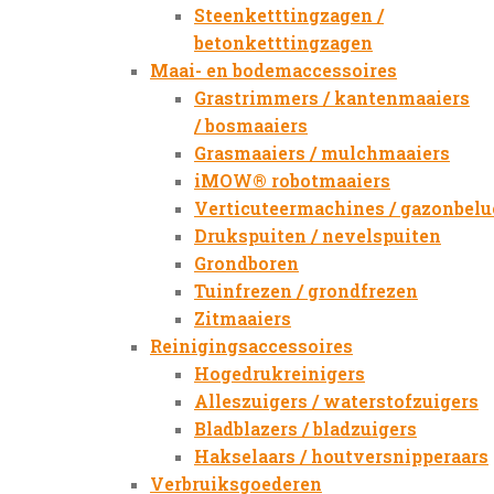
Steenketttingzagen /
betonketttingzagen
Maai- en bodemaccessoires
Grastrimmers / kantenmaaiers
/ bosmaaiers
Grasmaaiers / mulchmaaiers
iMOW® robotmaaiers
Verticuteermachines / gazonbelu
Drukspuiten / nevelspuiten
Grondboren
Tuinfrezen / grondfrezen
Zitmaaiers
Reinigingsaccessoires
Hogedrukreinigers
Alleszuigers / waterstofzuigers
Bladblazers / bladzuigers
Hakselaars / houtversnipperaars
Verbruiksgoederen