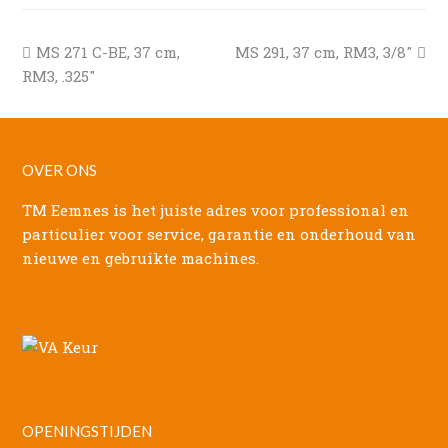
previous
next
MS 271 C-BE, 37 cm,
MS 291, 37 cm, RM3, 3/8″
post:
post:
RM3, .325″
OVER ONS
TM Eemnes is het juiste adres voor professional en
particulier voor service, garantie en onderhoud van
nieuwe en gebruikte machines.
OPENINGSTIJDEN