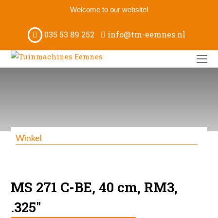
Welcome to our website!
035 53 89 252
info@tm-eemnes.nl
O
M
M
Winkel
MS 271 C-BE, 40 cm, RM3,
.325″