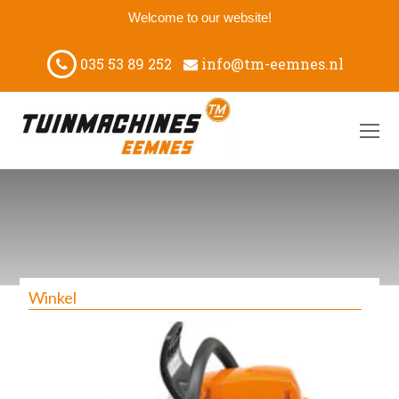
Welcome to our website!
035 53 89 252
info@tm-eemnes.nl
O
M
M
Winkel