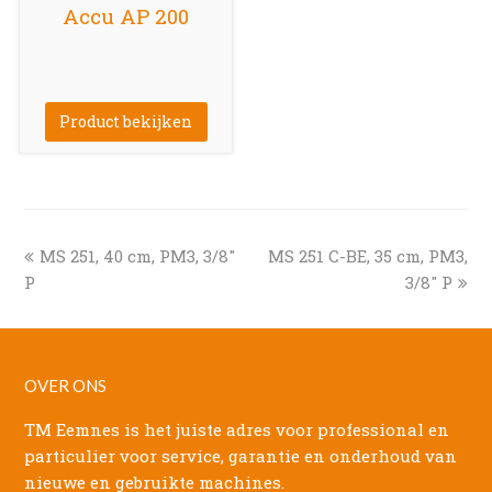
Accu AP 200
Product bekijken
previous
next
MS 251, 40 cm, PM3, 3/8″
MS 251 C-BE, 35 cm, PM3,
post:
post:
P
3/8″ P
OVER ONS
TM Eemnes is het juiste adres voor professional en
particulier voor service, garantie en onderhoud van
nieuwe en gebruikte machines.