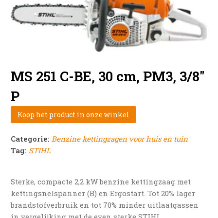
MS 251 C-BE, 30 cm, PM3, 3/8″
P
Koop het product in onze winkel
Categorie:
Benzine kettingzagen voor huis en tuin
Tag:
STIHL
Sterke, compacte 2,2 kW benzine kettingzaag met
kettingsnelspanner (B) en Ergostart. Tot 20% lager
brandstofverbruik en tot 70% minder uitlaatgassen
in vergelijking met de even sterke STIHL