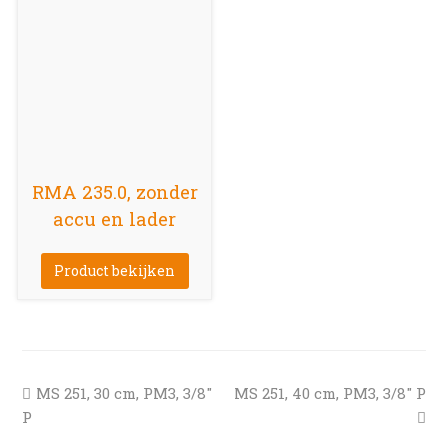
RMA 235.0, zonder
accu en lader
Product bekijken
previous
next
MS 251, 30 cm, PM3, 3/8″
MS 251, 40 cm, PM3, 3/8″ P
post:
post:
P