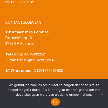
09.00 – 15.30 uur
CONTACTGEGEVENS
Tuinmachines Eemnes
Bramenberg 13
3755 BV Eemnes
Telefoon
:
035-5389252
E-Mail
:
info@tm-eemnes.nl
BTW-nummer
: NL001972436B22
We gebruiken cookies om ervoor te zorgen dat onze site zo
soepel mogelijk draait. Als je doorgaat met het gebruiken van
deze site, gaan we ervan uit dat je ermee instemt.
© Copyright - 2026 Tuinmachines Eemnes
Sitemap
|
Privacy Verklaring
|
Disclaimer
Ok