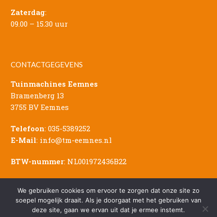
Zaterdag
:
09.00 – 15.30 uur
CONTACTGEGEVENS
Tuinmachines Eemnes
Bramenberg 13
3755 BV Eemnes
Telefoon
:
035-5389252
E-Mail
:
info@tm-eemnes.nl
BTW-nummer
: NL001972436B22
We gebruiken cookies om ervoor te zorgen dat onze site zo
soepel mogelijk draait. Als je doorgaat met het gebruiken van
deze site, gaan we ervan uit dat je ermee instemt.
© Copyright - 2026 Tuinmachines Eemnes