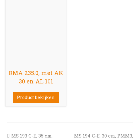
RMA 235.0, met AK
30 en AL 101
Product bekijken
previous
next
MS 193 C-E, 35 cm,
MS 194 C-E, 30 cm, PMM3,