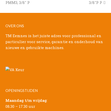
post:
post:
PMM3, 3/8″ P
3/8″P P
OVER ONS
TM Eemnes is het juiste adres voor professional en
particulier voor service, garantie en onderhoud van
nieuwe en gebruikte machines.
OPENINGSTIJDEN
Maandag t/m vrijdag
:
08.30 – 17.30 uur