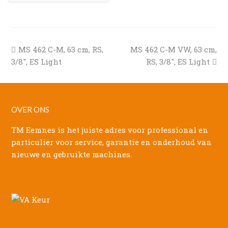
previous
next
MS 462 C-M, 63 cm, RS,
MS 462 C-M VW, 63 cm,
post:
post:
3/8″, ES Light
RS, 3/8″, ES Light
OVER ONS
TM Eemnes is het juiste adres voor professional en
particulier voor service, garantie en onderhoud van
nieuwe en gebruikte machines.