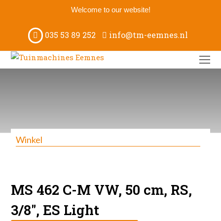
Welcome to our website!
035 53 89 252
info@tm-eemnes.nl
O
M
M
Winkel
MS 462 C-M VW, 50 cm, RS,
3/8″, ES Light