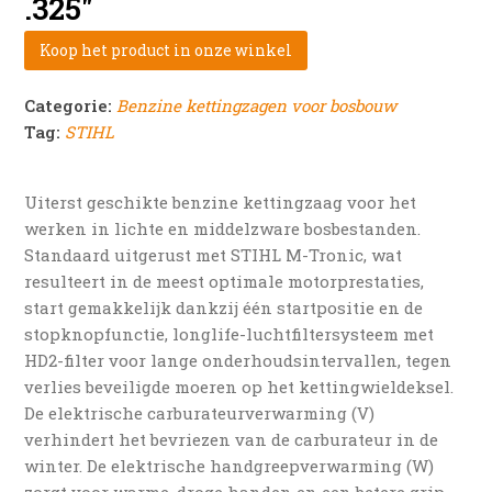
.325″
Koop het product in onze winkel
Categorie:
Benzine kettingzagen voor bosbouw
Tag:
STIHL
Uiterst geschikte benzine kettingzaag voor het
werken in lichte en middelzware bosbestanden.
Standaard uitgerust met STIHL M-Tronic, wat
resulteert in de meest optimale motorprestaties,
start gemakkelijk dankzij één startpositie en de
stopknopfunctie, longlife-luchtfiltersysteem met
HD2-filter voor lange onderhoudsintervallen, tegen
verlies beveiligde moeren op het kettingwieldeksel.
De elektrische carburateurverwarming (V)
verhindert het bevriezen van de carburateur in de
winter. De elektrische handgreepverwarming (W)
zorgt voor warme, droge handen en een betere grip