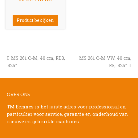
Product bekijken
previous
next
MS 261 C-M, 40 cm, RD3,
MS 261 C-M VW, 40 cm,
post:
post:
.325″
RS, .325″
OVER ONS
TM Eemnes is het juiste adres voor professional en
particulier voor service, garantie en onderhoud van
nieuwe en gebruikte machines.