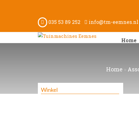
035 53 89 252
info@tm-eemnes.nl
Home
Home
»
Ass
Winkel