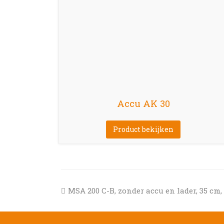
Accu AK 30
Product bekijken
previous
MSA 200 C-B, zonder accu en lader, 35 cm,
post: