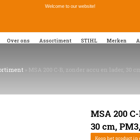
Welcome to our website!
Over ons
Assortiment
STIHL
Merken
A
ortiment
»
MSA 200 C-B, zonder accu en lader, 30 cm
MSA 200 C-B
30 cm, PM3,
Koop het product in