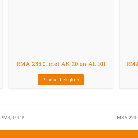
RMA 235.0, met AK 20 en AL 101
RMA 
Product bekijken
next
 PM3, 1/4″P
MSA 220 C
post: