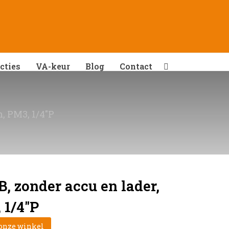
cties
VA-keur
Blog
Contact
, PM3, 1/4″P
, zonder accu en lader,
 1/4″P
 onze winkel