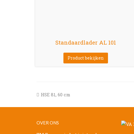
Standaardlader AL 101
Product bekijken
previous
HSE 81, 60 cm
post:
OVER ONS