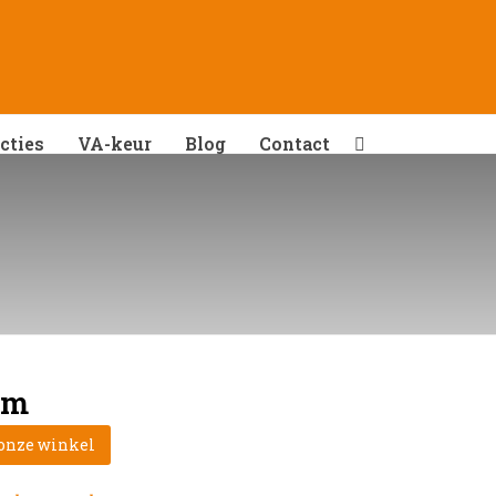
cties
VA-keur
Blog
Contact
cm
 onze winkel