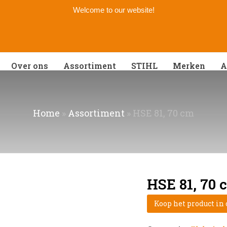
Welcome to our website!
Over ons
Assortiment
STIHL
Merken
A
Home
»
Assortiment
»
HSE 81, 70 cm
HSE 81, 70 
Koop het product in