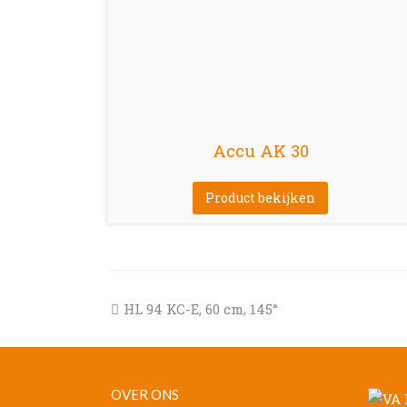
Accu AK 30
Product bekijken
previous
HL 94 KC-E, 60 cm, 145°
post:
OVER ONS