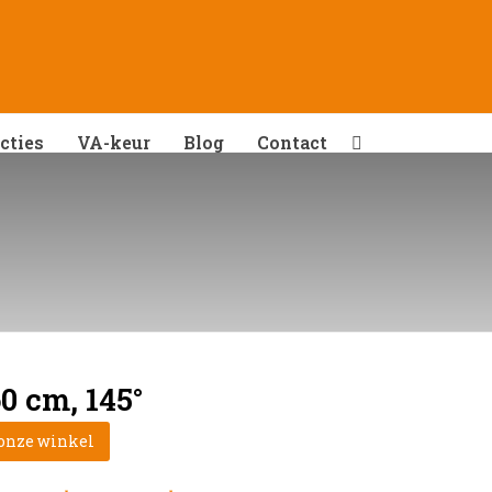
cties
VA-keur
Blog
Contact
0 cm, 145°
 onze winkel