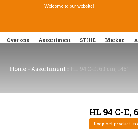
Welcome to our website!
Over ons
Assortiment
STIHL
Merken
A
Home
»
Assortiment
»
HL 94 C-E, 60 cm, 145°
HL 94 C-E, 6
Koop het product in