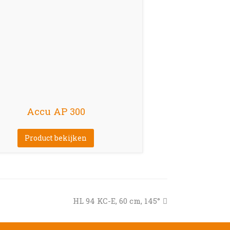
Accu AP 300
Product bekijken
next
HL 94 KC-E, 60 cm, 145°
post: