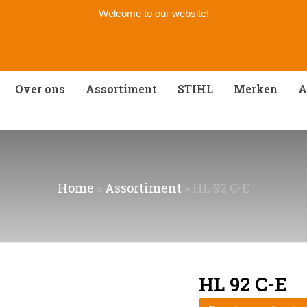
Welcome to our website!
Over ons
Assortiment
STIHL
Merken
A
Home
»
Assortiment
»
HL 92 C-E
HL 92 C-E