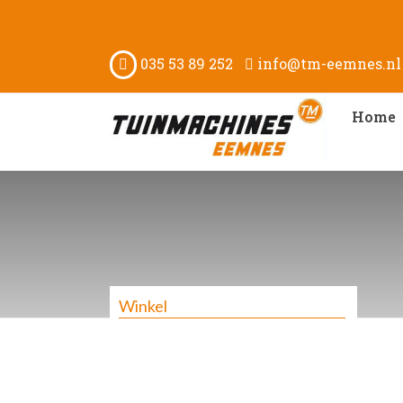
035 53 89 252
info@tm-eemnes.nl
Home
Winkel