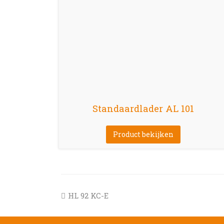
Standaardlader AL 101
Product bekijken
previous
HL 92 KC-E
post: