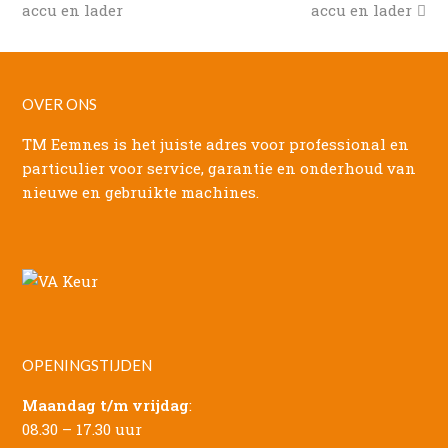
post:
post:
accu en lader
accu en lader
OVER ONS
TM Eemnes is het juiste adres voor professional en
particulier voor service, garantie en onderhoud van
nieuwe en gebruikte machines.
OPENINGSTIJDEN
Maandag t/m vrijdag
:
08.30 – 17.30 uur