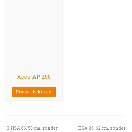
Accu AP 200
Product bekijken
previous
next
HSA 66, 50 cm, zonder
HSA 86, 62 cm, zonder