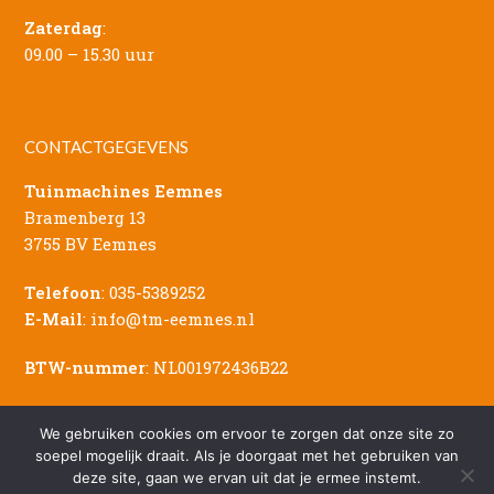
Zaterdag
:
09.00 – 15.30 uur
CONTACTGEGEVENS
Tuinmachines Eemnes
Bramenberg 13
3755 BV Eemnes
Telefoon
:
035-5389252
E-Mail
:
info@tm-eemnes.nl
BTW-nummer
: NL001972436B22
We gebruiken cookies om ervoor te zorgen dat onze site zo
soepel mogelijk draait. Als je doorgaat met het gebruiken van
deze site, gaan we ervan uit dat je ermee instemt.
© Copyright - 2026 Tuinmachines Eemnes