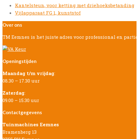
previous
Kantelsteun, voor ketting met driehoeksbetanding
post:
next
Vijlapparaat FG 1, kunststof
post:
Over ons
TM Eemnes is het juiste adres voor professional en parti
Openingstijden
Maandag t/m vrijdag
:
08.30 – 17.30 uur
Zaterdag
:
09.00 – 15.30 uur
Contactgegevens
Tuinmachines Eemnes
Bramenberg 13