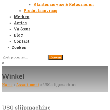
Klantenservice & Retourneren
Productaanvraag
Merken
Acties
VA-keur
Blog
Contact
Zoeken
Open
Zoeken
Zoeken
Mobile
naar:
Close
×
Menu
search
Winkel
Home
»
Assortiment
»
USG slijpmachine
USG slijpmachine