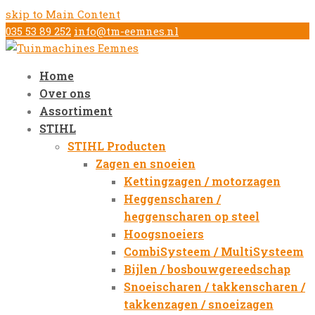
skip to Main Content
035 53 89 252
info@tm-eemnes.nl
Home
Over ons
Assortiment
STIHL
STIHL Producten
Zagen en snoeien
Kettingzagen / motorzagen
Heggenscharen /
heggenscharen op steel
Hoogsnoeiers
CombiSysteem / MultiSysteem
Bijlen / bosbouwgereedschap
Snoeischaren / takkenscharen /
takkenzagen / snoeizagen