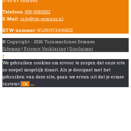
3755 BV Eemnes
Telefoon
:
035-5389252
E-Mail
:
info@tm-eemnes.nl
BTW-nummer
: NL001972436B22
© Copyright - 2026 Tuinmachines Eemnes
Sitemap
|
Privacy Verklaring
|
Disclaimer
Back
×
To
We gebruiken cookies om ervoor te zorgen dat onze site
Top
zo soepel mogelijk draait. Als je doorgaat met het
gebruiken van deze site, gaan we ervan uit dat je ermee
instemt.
Ok