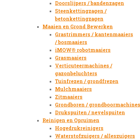
Doorslijpers / bandenzagen
Steenkettingzagen /
betonkettingzagen
Maaien en Grond Bewerken
Grastrimmers / kantenmaaiers
/ bosmaaiers
iMOW® robotmaaiers
Grasmaaiers
Verticuteermachines /
gazonbeluchters
Tuinfrezen / grondfrezen
Mulchmaaiers
Zitmaaiers
Grondboren / grondboormachine
Drukspuiten / nevelspuiten
Reinigen en Opruimen
Hogedrukreinigers
Waterstofzuigers / alleszuigers