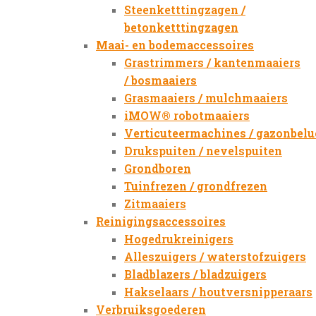
Steenketttingzagen /
betonketttingzagen
Maai- en bodemaccessoires
Grastrimmers / kantenmaaiers
/ bosmaaiers
Grasmaaiers / mulchmaaiers
iMOW® robotmaaiers
Verticuteermachines / gazonbelu
Drukspuiten / nevelspuiten
Grondboren
Tuinfrezen / grondfrezen
Zitmaaiers
Reinigingsaccessoires
Hogedrukreinigers
Alleszuigers / waterstofzuigers
Bladblazers / bladzuigers
Hakselaars / houtversnipperaars
Verbruiksgoederen