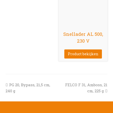
Snellader AL 500,
230 V
Product bekijken
previous
next
PG 20, Bypass, 21,5 cm,
FELCO F 31, Amboss, 21
post:
post:
240 g
cm, 225 g