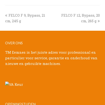
previous
next
FELCO F 9, Bypass, 21
FELCO F 12, Bypass, 20
post:
post:
cm, 245 g
cm, 265 g
OVER ONS
TM Eemnes is het juiste adres voor professional en
particulier voor service, garantie en onderhoud van
nieuwe en gebruikte machines.
OPENINGSTIJDEN