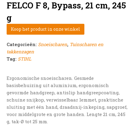
FELCO F 8, Bypass, 21 cm, 245
g
Koop het product in onze winkel
Categorieën:
Snoeischaren
,
Tuinscharen en
takkenzagen
Tag:
STIHL
Ergonomische snoeischaren. Gesmede
basisbehuizing uit aluminium, ergonomisch
gevormde handgreep, antislip handgreepcoating,
schuine snijkop, verwisselbaar lemmet, praktische
sluiting met één hand, draadsnij-inkeping, sapgroef,
voor middelgrote en grote handen. Lengte 21 cm, 245
g, tak-Ø tot 25 mm.