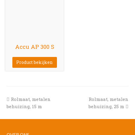
Accu AP 300 S
Product bekijken
previous
next
Rolmaat, metalen
Rolmaat, metalen
post:
post:
behuizing, 15 m
behuizing, 25 m
OVER ONS