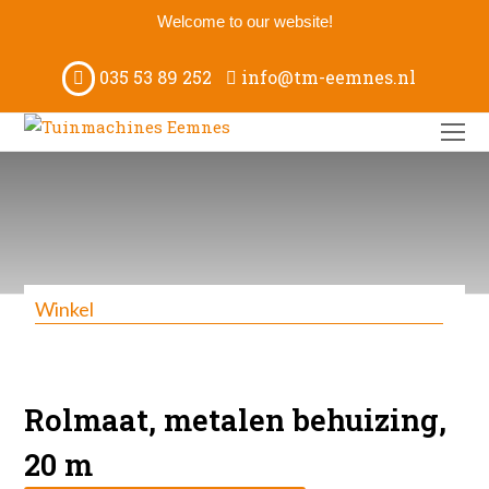
Welcome to our website!
035 53 89 252
info@tm-eemnes.nl
O
M
M
Winkel
Rolmaat, metalen behuizing,
20 m