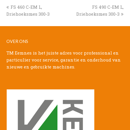
previous
next
FS 460 C-EM L,
FS 490 C-EM L,
post:
post:
Driehoeksmes 300-3
Driehoeksmes 300-3
OVER ONS
TM Eemnes is het juiste adres voor professional en
particulier voor service, garantie en onderhoud van
nieuwe en gebruikte machines.