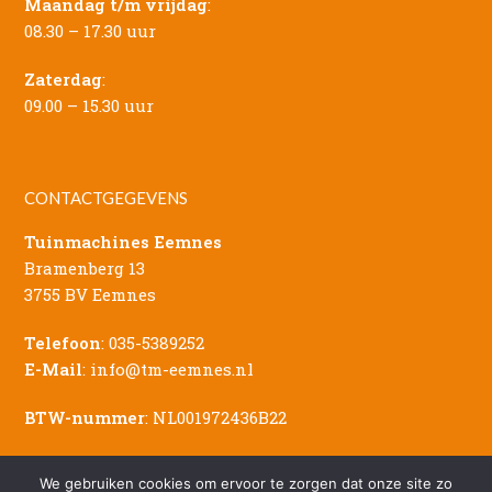
Maandag t/m vrijdag
:
08.30 – 17.30 uur
Zaterdag
:
09.00 – 15.30 uur
CONTACTGEGEVENS
Tuinmachines Eemnes
Bramenberg 13
3755 BV Eemnes
Telefoon
:
035-5389252
E-Mail
:
info@tm-eemnes.nl
BTW-nummer
: NL001972436B22
We gebruiken cookies om ervoor te zorgen dat onze site zo