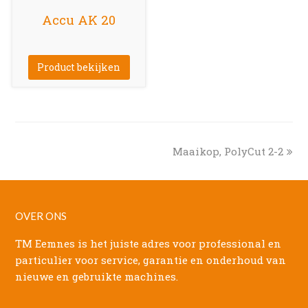
Accu AK 20
Product bekijken
next
Maaikop, PolyCut 2-2
post:
OVER ONS
TM Eemnes is het juiste adres voor professional en
particulier voor service, garantie en onderhoud van
nieuwe en gebruikte machines.