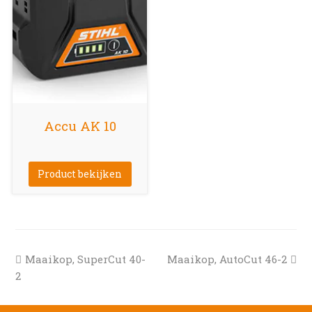
Accu AK 10
Product bekijken
previous
next
Maaikop, SuperCut 40-
Maaikop, AutoCut 46-2
post:
post:
2