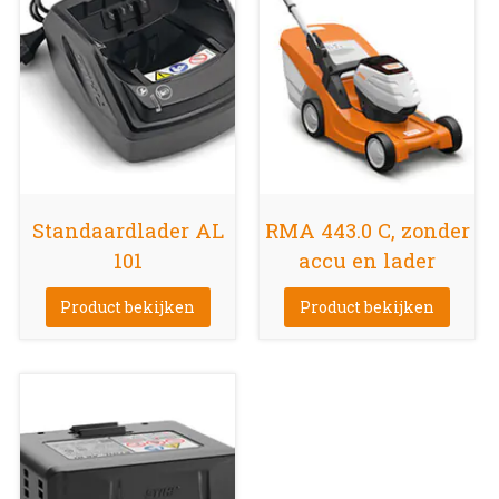
Standaardlader AL
RMA 443.0 C, zonder
101
accu en lader
Product bekijken
Product bekijken