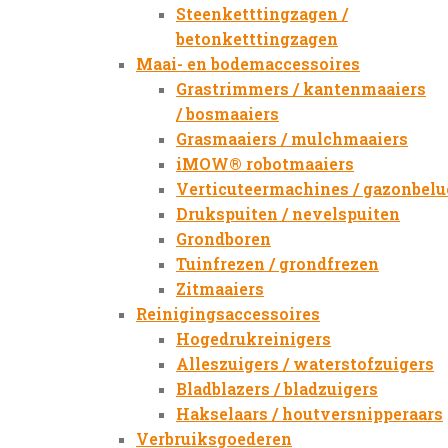
Steenketttingzagen /
betonketttingzagen
Maai- en bodemaccessoires
Grastrimmers / kantenmaaiers
/ bosmaaiers
Grasmaaiers / mulchmaaiers
iMOW® robotmaaiers
Verticuteermachines / gazonbelu
Drukspuiten / nevelspuiten
Grondboren
Tuinfrezen / grondfrezen
Zitmaaiers
Reinigingsaccessoires
Hogedrukreinigers
Alleszuigers / waterstofzuigers
Bladblazers / bladzuigers
Hakselaars / houtversnipperaars
Verbruiksgoederen