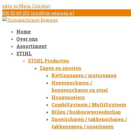
skip to Main Content
035 53 89 252
info@tm-eemnes.nl
Home
Over ons
Assortiment
STIHL
STIHL Producten
Zagen en snoeien
Kettingzagen / motorzagen
Heggenscharen /
heggenscharen op steel
Hoogsnoeiers
CombiSysteem / MultiSysteem
Bijlen / bosbouwgereedschap
Snoeischaren / takkenscharen /
takkenzagen / snoeizagen