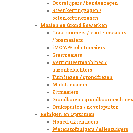
Doorslijpers / bandenzagen
Steenkettingzagen /
betonkettingzagen
Maaien en Grond Bewerken
Grastrimmers / kantenmaaiers
/ bosmaaiers
iMOW® robotmaaiers
Grasmaaiers
Verticuteermachines /
gazonbeluchters
Tuinfrezen / grondfrezen
Mulchmaaiers
Zitmaaiers
Grondboren / grondboormachine
Drukspuiten / nevelspuiten
Reinigen en Opruimen
Hogedrukreinigers
Waterstofzuigers / alleszuigers