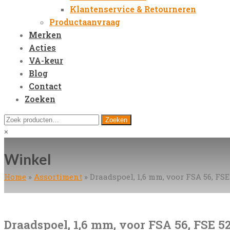
Klantenservice & Retourneren
Productaanvraag
Merken
Acties
VA-keur
Blog
Contact
Zoeken
Open
Zoeken
Zoeken
Mobile
naar:
Close
×
Menu
search
Winkel
Home
»
Assortiment
»
Draadspoel, 1,6 mm, voor FSA 56, FSE
Draadspoel, 1,6 mm, voor FSA 56, FSE 5