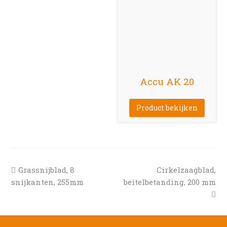
Accu AK 20
Product bekijken
previous
next
Grassnijblad, 8
Cirkelzaagblad,
post:
post:
snijkanten, 255mm
beitelbetanding, 200 mm