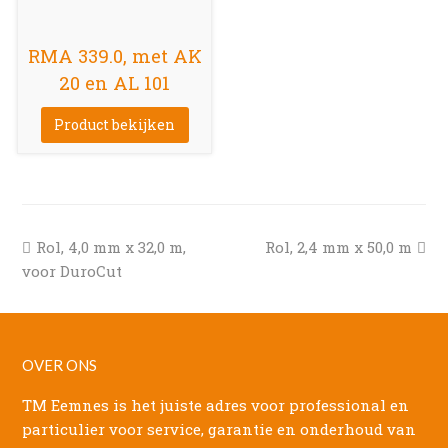
RMA 339.0, met AK
20 en AL 101
Product bekijken
previous
next
Rol, 4,0 mm x 32,0 m,
Rol, 2,4 mm x 50,0 m
post:
post:
voor DuroCut
OVER ONS
TM Eemnes is het juiste adres voor professional en
particulier voor service, garantie en onderhoud van