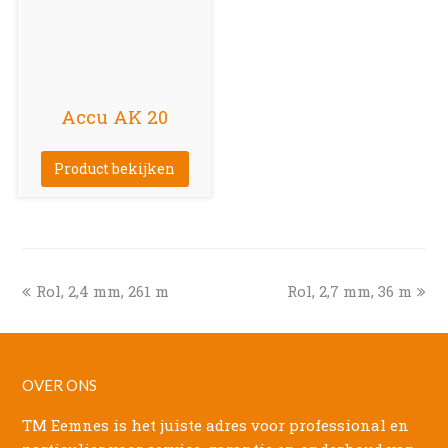
Accu AK 20
Product bekijken
previous
next
Rol, 2,4 mm, 261 m
Rol, 2,7 mm, 36 m
post:
post:
OVER ONS
TM Eemnes is het juiste adres voor professional en