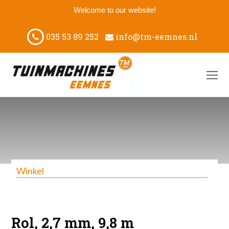
Welcome to our website!
035 53 89 252
info@tm-eemnes.nl
O
M
M
Winkel
Rol, 2,7 mm, 9,8 m