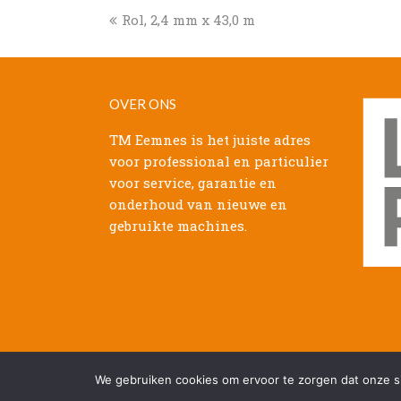
previous
Rol, 2,4 mm x 43,0 m
post:
OVER ONS
TM Eemnes is het juiste adres
voor professional en particulier
voor service, garantie en
onderhoud van nieuwe en
gebruikte machines.
© Copyright - 2026 Tuinmachines Eemnes
We gebruiken cookies om ervoor te zorgen dat onze sit