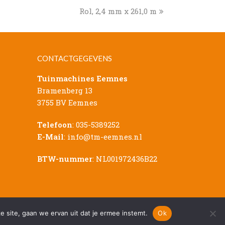
next
Rol, 2,4 mm x 261,0 m
post:
CONTACTGEGEVENS
Tuinmachines Eemnes
Bramenberg 13
3755 BV Eemnes
Telefoon
:
035-5389252
E-Mail
:
info@tm-eemnes.nl
BTW-nummer
: NL001972436B22
Sitemap
|
Privacy Verklaring
|
Disclaimer
e site, gaan we ervan uit dat je ermee instemt.
Ok