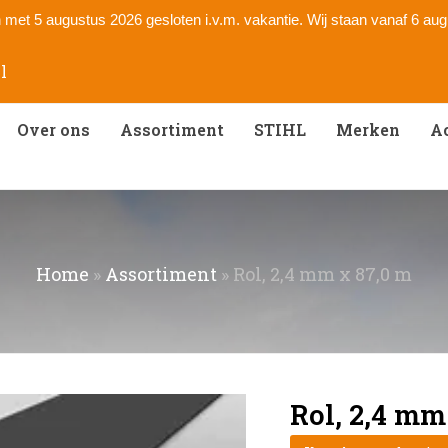
 en met 5 augustus 2026 gesloten i.v.m. vakantie. Wij staan vanaf 6 au
l
Over ons
Assortiment
STIHL
Merken
Ac
Home
»
Assortiment
»
Rol, 2,4 mm x 87,0 m
Rol, 2,4 mm