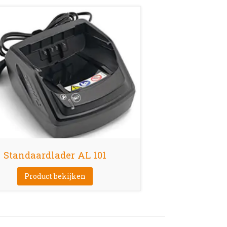
Standaardlader AL 101
Product bekijken