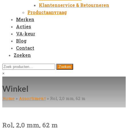
Klantenservice & Retourneren
Productaanvraag
Merken
Acties
VA-keur
Blog
Contact
Zoeken
Open
Zoeken
Zoeken
Mobile
naar:
Close
×
Menu
search
Winkel
Home
»
Assortiment
»
Rol, 2,0 mm, 62 m
Rol, 2,0 mm, 62 m