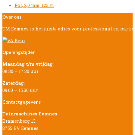
post:
next
Rol, 2,0 mm, 123 m
post:
Over ons
TM Eemnes is het juiste adres voor professional en parti
Openingstijden
Maandag t/m vrijdag
:
08.30 – 17.30 uur
Zaterdag
:
09.00 – 15.30 uur
Contactgegevens
Tuinmachines Eemnes
Bramenberg 13
3755 BV Eemnes