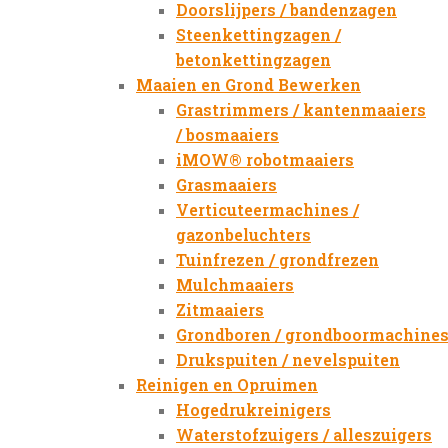
Doorslijpers / bandenzagen
Steenkettingzagen /
betonkettingzagen
Maaien en Grond Bewerken
Grastrimmers / kantenmaaiers
/ bosmaaiers
iMOW® robotmaaiers
Grasmaaiers
Verticuteermachines /
gazonbeluchters
Tuinfrezen / grondfrezen
Mulchmaaiers
Zitmaaiers
Grondboren / grondboormachine
Drukspuiten / nevelspuiten
Reinigen en Opruimen
Hogedrukreinigers
Waterstofzuigers / alleszuigers