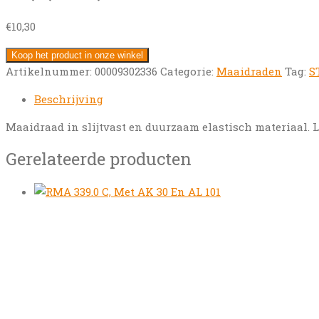
€
10,30
Koop het product in onze winkel
Artikelnummer:
00009302336
Categorie:
Maaidraden
Tag:
S
Beschrijving
Maaidraad in slijtvast en duurzaam elastisch materiaal. L
Gerelateerde producten