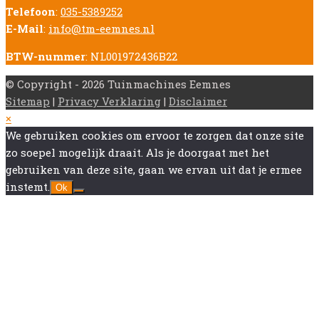
Telefoon
:
035-5389252
E-Mail
:
info@tm-eemnes.nl
BTW-nummer
: NL001972436B22
© Copyright - 2026 Tuinmachines Eemnes
Sitemap
|
Privacy Verklaring
|
Disclaimer
Back
×
To
We gebruiken cookies om ervoor te zorgen dat onze site
Top
zo soepel mogelijk draait. Als je doorgaat met het
gebruiken van deze site, gaan we ervan uit dat je ermee
instemt.
Ok