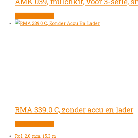
AMK 039, mulchkit, voor 3-serie, s
Product bekijken
RMA 339.0 C, zonder accu en lader
Product bekijken
previous
Rol, 2,0 mm, 15,3 m