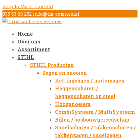
skip to Main Content
035 53 89 252
info@tm-eemnes.nl
Home
Over ons
Assortiment
STIHL
STIHL Producten
Zagen en snoeien
Kettingzagen / motorzagen
Heggenscharen /
heggenscharen op steel
Hoogsnoeiers
CombiSysteem / MultiSysteem
Bijlen / bosbouwgereedschap
Snoeischaren / takkenscharen /
takkenzagen / snoeizagen