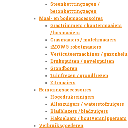
Steenketttingzagen /
betonketttingzagen
Maai- en bodemaccessoires
Grastrimmers / kantenmaaiers
/ bosmaaiers
Grasmaaiers / mulchmaaiers
iMOW® robotmaaiers
Verticuteermachines / gazonbelu
Drukspuiten / nevelspuiten
Grondboren
Tuinfrezen / grondfrezen
Zitmaaiers
Reinigingsaccessoires
Hogedrukreinigers
Alleszuigers / waterstofzuigers
Bladblazers / bladzuigers
Hakselaars / houtversnipperaars
Verbruiksgoederen