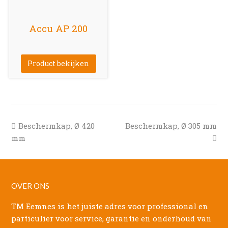
Accu AP 200
Product bekijken
previous
next
Beschermkap, Ø 420
Beschermkap, Ø 305 mm
post:
post:
mm
OVER ONS
TM Eemnes is het juiste adres voor professional en
particulier voor service, garantie en onderhoud van