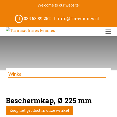
Welcome to our website!
035 53 89 252
info@tm-eemnes.nl
O
M
M
Winkel
Beschermkap, Ø 225 mm
Koop het product in onze winkel