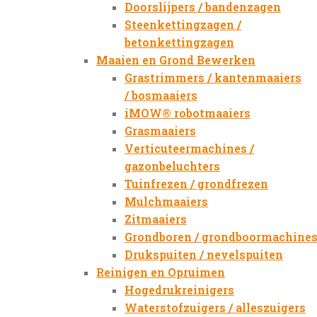
Doorslijpers / bandenzagen
Steenkettingzagen /
betonkettingzagen
Maaien en Grond Bewerken
Grastrimmers / kantenmaaiers
/ bosmaaiers
iMOW® robotmaaiers
Grasmaaiers
Verticuteermachines /
gazonbeluchters
Tuinfrezen / grondfrezen
Mulchmaaiers
Zitmaaiers
Grondboren / grondboormachine
Drukspuiten / nevelspuiten
Reinigen en Opruimen
Hogedrukreinigers
Waterstofzuigers / alleszuigers