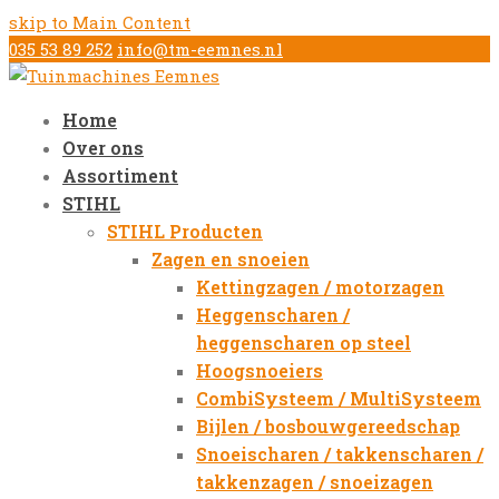
skip to Main Content
035 53 89 252
info@tm-eemnes.nl
Home
Over ons
Assortiment
STIHL
STIHL Producten
Zagen en snoeien
Kettingzagen / motorzagen
Heggenscharen /
heggenscharen op steel
Hoogsnoeiers
CombiSysteem / MultiSysteem
Bijlen / bosbouwgereedschap
Snoeischaren / takkenscharen /
takkenzagen / snoeizagen