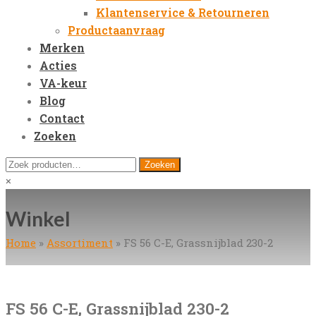
Klantenservice & Retourneren
Productaanvraag
Merken
Acties
VA-keur
Blog
Contact
Zoeken
Open
Zoeken
Zoeken
Mobile
naar:
Close
×
Menu
search
Winkel
Home
»
Assortiment
»
FS 56 C-E, Grassnijblad 230-2
FS 56 C-E, Grassnijblad 230-2