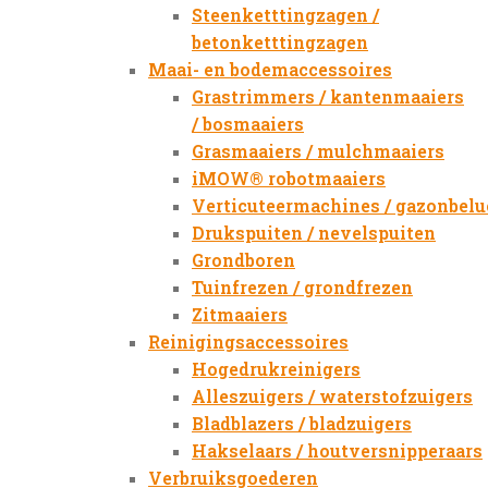
Steenketttingzagen /
betonketttingzagen
Maai- en bodemaccessoires
Grastrimmers / kantenmaaiers
/ bosmaaiers
Grasmaaiers / mulchmaaiers
iMOW® robotmaaiers
Verticuteermachines / gazonbelu
Drukspuiten / nevelspuiten
Grondboren
Tuinfrezen / grondfrezen
Zitmaaiers
Reinigingsaccessoires
Hogedrukreinigers
Alleszuigers / waterstofzuigers
Bladblazers / bladzuigers
Hakselaars / houtversnipperaars
Verbruiksgoederen