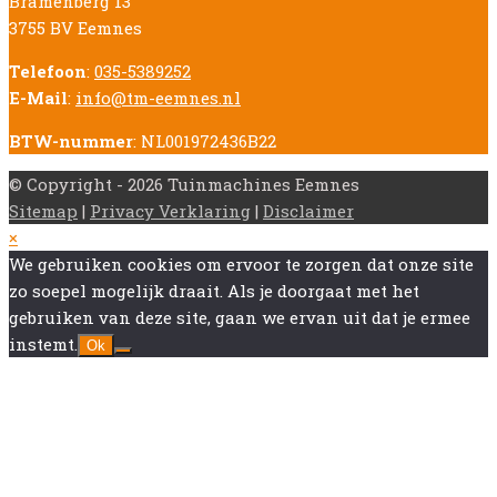
Bramenberg 13
3755 BV Eemnes
Telefoon
:
035-5389252
E-Mail
:
info@tm-eemnes.nl
BTW-nummer
: NL001972436B22
© Copyright - 2026 Tuinmachines Eemnes
Sitemap
|
Privacy Verklaring
|
Disclaimer
Back
×
To
We gebruiken cookies om ervoor te zorgen dat onze site
Top
zo soepel mogelijk draait. Als je doorgaat met het
gebruiken van deze site, gaan we ervan uit dat je ermee
instemt.
Ok