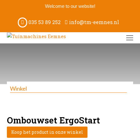
Welcome to our website!
035 53 89 252
info@tm-eemnes.nl
O
M
M
Winkel
Ombouwset ErgoStart
Koop het product in onze winkel