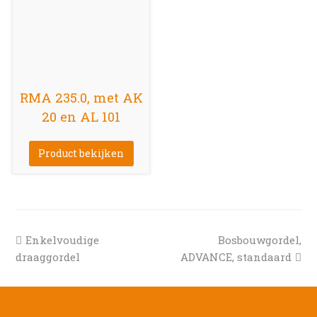
RMA 235.0, met AK
20 en AL 101
Product bekijken
previous
next
Enkelvoudige
Bosbouwgordel,
post:
post:
draaggordel
ADVANCE, standaard