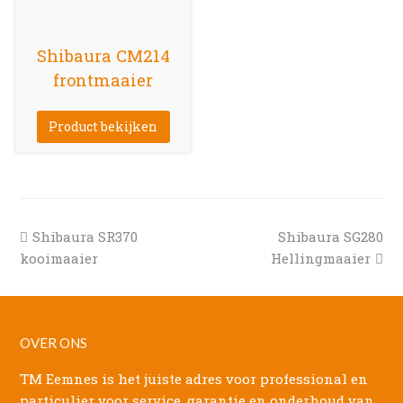
Shibaura CM214
frontmaaier
Product bekijken
previous
next
Shibaura SR370
Shibaura SG280
post:
post:
kooimaaier
Hellingmaaier
OVER ONS
TM Eemnes is het juiste adres voor professional en
particulier voor service, garantie en onderhoud van