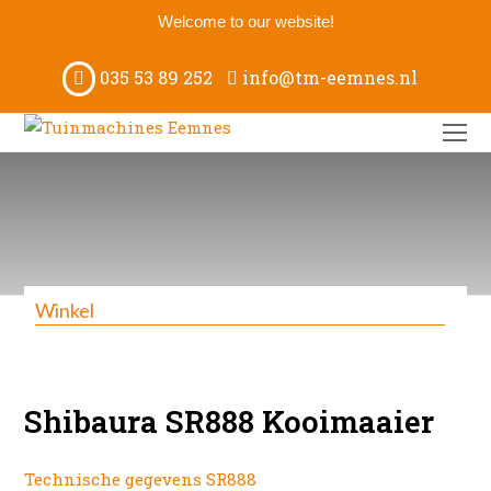
Welcome to our website!
035 53 89 252
info@tm-eemnes.nl
O
M
M
Winkel
Shibaura SR888 Kooimaaier
Technische gegevens SR888