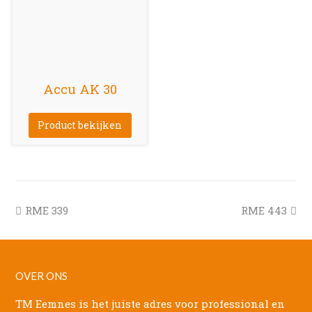
Accu AK 30
Product bekijken
previous
next
RME 339
RME 443
post:
post:
OVER ONS
TM Eemnes is het juiste adres voor professional en