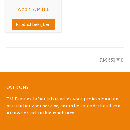
Accu AP 100
Product bekijken
next
RM 650 V
post:
OVER ONS
TM Eemnes is het juiste adres voor professional en
particulier voor service, garantie en onderhoud van
nieuwe en gebruikte machines.