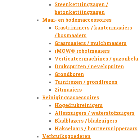
Steenketttingzagen /
betonketttingzagen
Maai- en bodemaccessoires
Grastrimmers / kantenmaaiers
/ bosmaaiers
Grasmaaiers / mulchmaaiers
iMOW® robotmaaiers
Verticuteermachines / gazonbelu
Drukspuiten / nevelspuiten
Grondboren
Tuinfrezen / grondfrezen
Zitmaaiers
Reinigingsaccessoires
Hogedrukreinigers
Alleszuigers / waterstofzuigers
Bladblazers / bladzuigers
Hakselaars / houtversnipperaars
Verbruiksgoederen