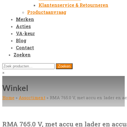
Klantenservice & Retourneren
Productaanvraag
Merken
Acties
VA-keur
Blog
Contact
Zoeken
Open
Zoeken
Zoeken
Mobile
naar:
Close
×
Menu
search
Winkel
Home
»
Assortiment
»
RMA 765.0 V, met accu en lader en 
RMA 765.0 V, met accu en lader en acc