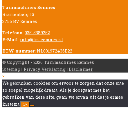
Tuinmachines Eemnes
Bramenberg 13
3755 BV Eemnes
Telefoon
:
035-5389252
E-Mail
:
info@tm-eemnes.nl
BTW-nummer
: NL001972436B22
© Copyright - 2026 Tuinmachines Eemnes
Sitemap
|
Privacy Verklaring
|
Disclaimer
Back
×
To
We gebruiken cookies om ervoor te zorgen dat onze site
Top
zo soepel mogelijk draait. Als je doorgaat met het
gebruiken van deze site, gaan we ervan uit dat je ermee
instemt.
Ok