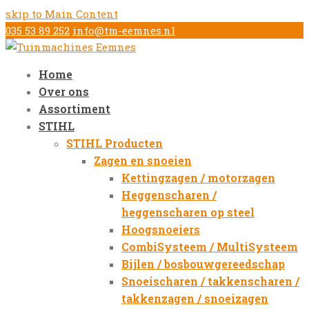
skip to Main Content
035 53 89 252
info@tm-eemnes.nl
Home
Over ons
Assortiment
STIHL
STIHL Producten
Zagen en snoeien
Kettingzagen / motorzagen
Heggenscharen /
heggenscharen op steel
Hoogsnoeiers
CombiSysteem / MultiSysteem
Bijlen / bosbouwgereedschap
Snoeischaren / takkenscharen /
takkenzagen / snoeizagen