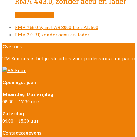
RMA 443.0, zonder accu en lader
Product bekijken
previous
RMA 765.0 V, met AR 3000 L en AL 500
post:
next
RMA 2.0 RT, zonder accu en lader
post:
Over ons
TM Eemnes is het juiste adres voor professional en parti
Openingstijden
Maandag t/m vrijdag
:
08.30 – 17.30 uur
Zaterdag
:
09.00 – 15.30 uur
Contactgegevens