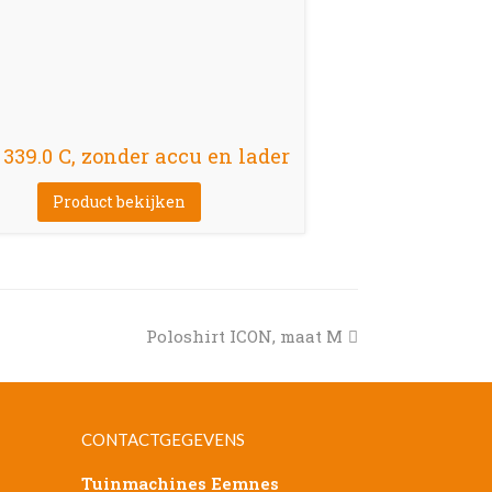
339.0 C, zonder accu en lader
Product bekijken
next
Poloshirt ICON, maat M
post:
CONTACTGEGEVENS
Tuinmachines Eemnes