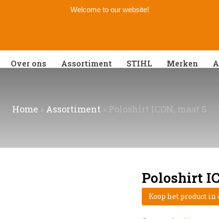
Welcome to our website!
Over ons
Assortiment
STIHL
Merken
A
Home
»
Assortiment
»
Poloshirt ICON, maat S
Poloshirt I
Koop het product in