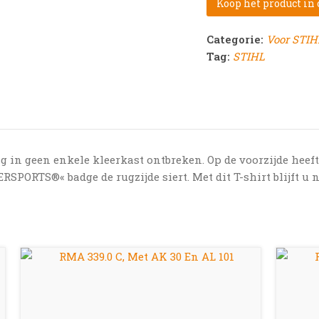
Koop het product in
Categorie:
Voor STI
Tag:
STIHL
g in geen enkele kleerkast ontbreken. Op de voorzijde heef
ERSPORTS®« badge de rugzijde siert. Met dit T-shirt blijft u