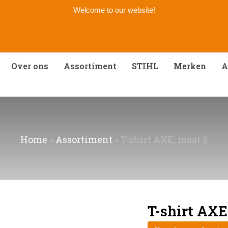
Welcome to our website!
Over ons
Assortiment
STIHL
Merken
A
Home
»
Assortiment
»
T-shirt AXE, maat S
T-shirt AXE