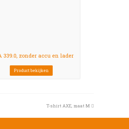
339.0, zonder accu en lader
Product bekijken
next
T-shirt AXE, maat M
post: