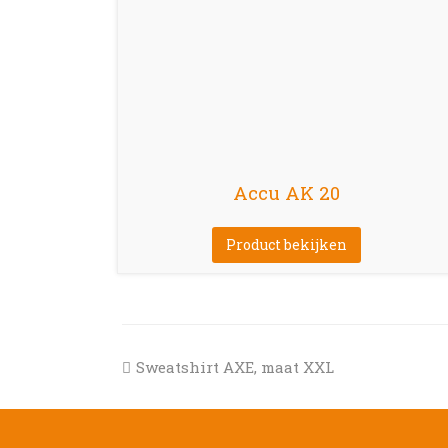
Accu AK 20
Product bekijken
previous
Sweatshirt AXE, maat XXL
post: