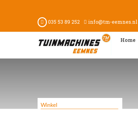
035 53 89 252
info@tm-eemnes.nl
Home
Winkel