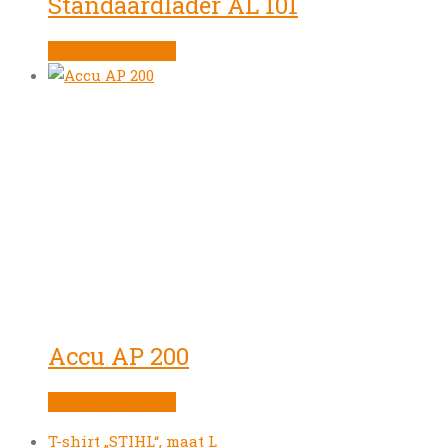
Standaardlader AL 101
Product bekijken
Accu AP 200
Product bekijken
previous
T-shirt „STIHL“, maat L