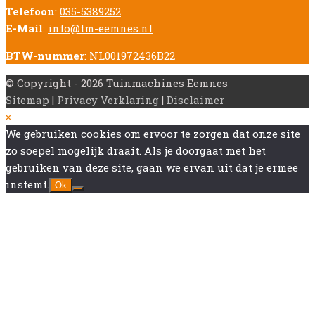
Telefoon
:
035-5389252
E-Mail
:
info@tm-eemnes.nl
BTW-nummer
: NL001972436B22
© Copyright - 2026 Tuinmachines Eemnes
Sitemap
|
Privacy Verklaring
|
Disclaimer
Back
×
To
We gebruiken cookies om ervoor te zorgen dat onze site
Top
zo soepel mogelijk draait. Als je doorgaat met het
gebruiken van deze site, gaan we ervan uit dat je ermee
instemt.
Ok