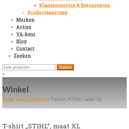
Klantenservice & Retourneren
Productaanvraag
Merken
Acties
VA-keur
Blog
Contact
Zoeken
Open
Zoeken
Zoeken
Mobile
naar:
Close
×
Menu
search
Winkel
Home
»
Assortiment
»
T-shirt „STIHL“, maat XL
T-shirt „STIHL“, maat XL