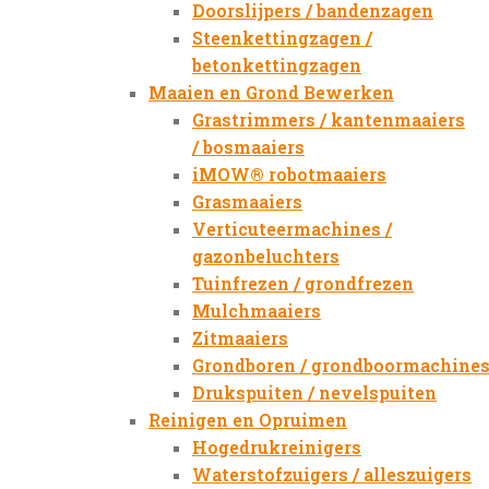
Doorslijpers / bandenzagen
Steenkettingzagen /
betonkettingzagen
Maaien en Grond Bewerken
Grastrimmers / kantenmaaiers
/ bosmaaiers
iMOW® robotmaaiers
Grasmaaiers
Verticuteermachines /
gazonbeluchters
Tuinfrezen / grondfrezen
Mulchmaaiers
Zitmaaiers
Grondboren / grondboormachine
Drukspuiten / nevelspuiten
Reinigen en Opruimen
Hogedrukreinigers
Waterstofzuigers / alleszuigers