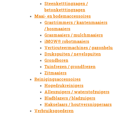
Steenketttingzagen /
betonketttingzagen
Maai- en bodemaccessoires
Grastrimmers / kantenmaaiers
/ bosmaaiers
Grasmaaiers / mulchmaaiers
iMOW® robotmaaiers
Verticuteermachines / gazonbelu
Drukspuiten / nevelspuiten
Grondboren
Tuinfrezen / grondfrezen
Zitmaaiers
Reinigingsaccessoires
Hogedrukreinigers
Alleszuigers / waterstofzuigers
Bladblazers / bladzuigers
Hakselaars / houtversnipperaars
Verbruiksgoederen