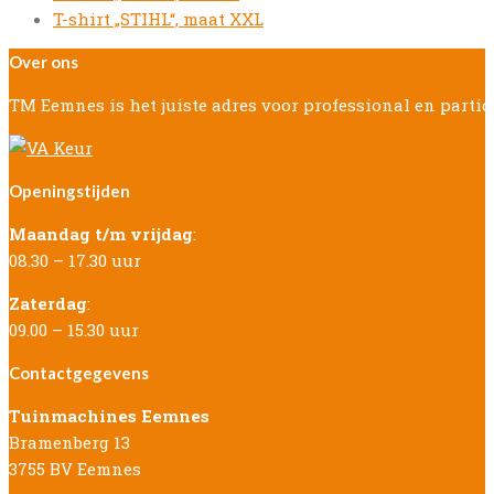
post:
next
T-shirt „STIHL“, maat XXL
post:
Over ons
TM Eemnes is het juiste adres voor professional en parti
Openingstijden
Maandag t/m vrijdag
:
08.30 – 17.30 uur
Zaterdag
:
09.00 – 15.30 uur
Contactgegevens
Tuinmachines Eemnes
Bramenberg 13
3755 BV Eemnes