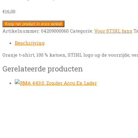
€
16,00
Koop het product in onze winkel
Artikelnummer:
04209000060
Categorie:
Voor STIHL fans
T
Beschrijving
Oranje t-shirt, 100 % katoen, STIHL logo op de voorzijde, 
Gerelateerde producten