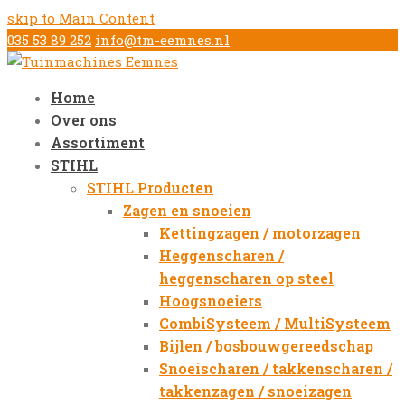
skip to Main Content
035 53 89 252
info@tm-eemnes.nl
Home
Over ons
Assortiment
STIHL
STIHL Producten
Zagen en snoeien
Kettingzagen / motorzagen
Heggenscharen /
heggenscharen op steel
Hoogsnoeiers
CombiSysteem / MultiSysteem
Bijlen / bosbouwgereedschap
Snoeischaren / takkenscharen /
takkenzagen / snoeizagen