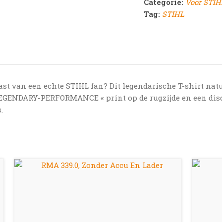
Categorie:
Voor STIH
Tag:
STIHL
st van een echte STIHL fan? Dit legendarische T-shirt natu
LEGENDARY-PERFORMANCE « print op de rugzijde en een discr
.