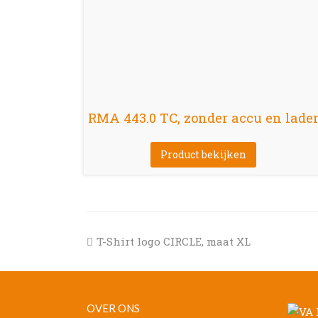
RMA 443.0 TC, zonder accu en lade
Product bekijken
previous
T-Shirt logo CIRCLE, maat XL
post:
OVER ONS