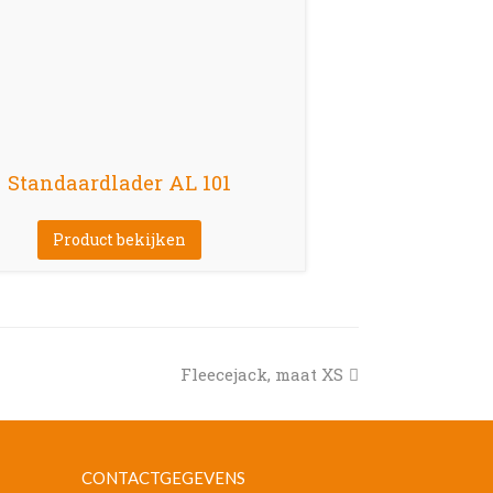
Standaardlader AL 101
Product bekijken
next
Fleecejack, maat XS
post:
CONTACTGEGEVENS