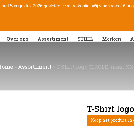
 en met 5 augustus 2026 gesloten i.v.m. vakantie. Wij staan vanaf 6 au
Over ons
Assortiment
STIHL
Merken
A
Home
»
Assortiment
»
T-Shirt logo CIRCLE, maat X
T-Shirt log
Koop het product in