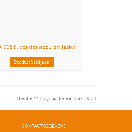
235.0, zonder accu en lader
Product bekijken
next
Hoodie “FIR”, grijs, heren, maat XL
post:
CONTACTGEGEVENS