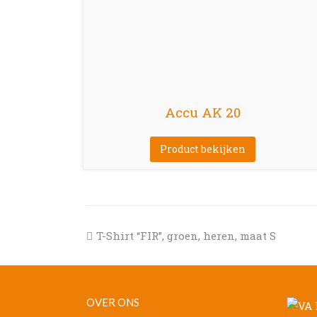
Accu AK 20
Product bekijken
previous
T-Shirt “FIR”, groen, heren, maat S
post:
OVER ONS