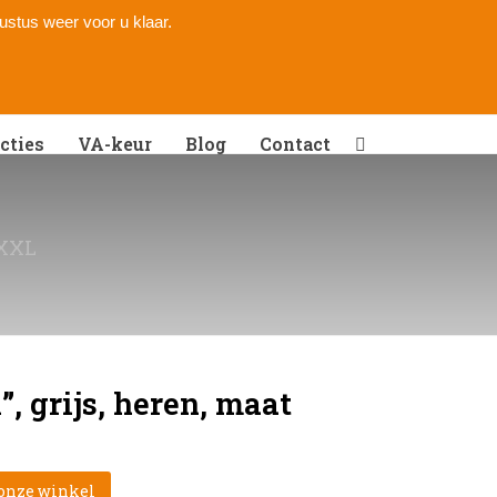
gustus weer voor u klaar.
cties
VA-keur
Blog
Contact
 XXL
, grijs, heren, maat
 onze winkel