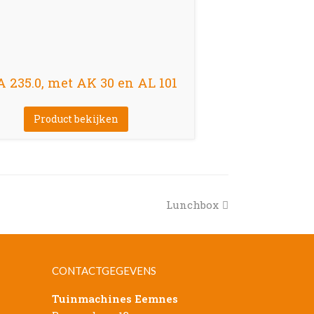
 235.0, met AK 30 en AL 101
Product bekijken
next
Lunchbox
post:
CONTACTGEGEVENS
Tuinmachines Eemnes