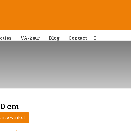
cties
VA-keur
Blog
Contact
10 cm
 onze winkel