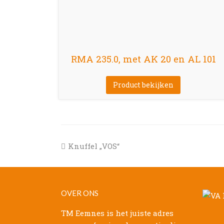
RMA 235.0, met AK 20 en AL 101
Product bekijken
previous
Knuffel „VOS“
post:
OVER ONS
TM Eemnes is het juiste adres