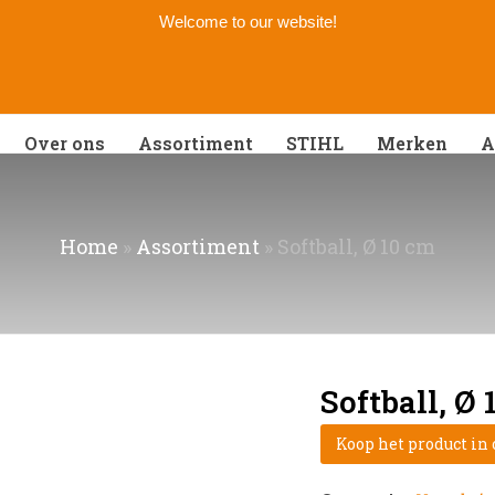
Welcome to our website!
Over ons
Assortiment
STIHL
Merken
A
Home
»
Assortiment
»
Softball, Ø 10 cm
Softball, Ø 
Koop het product in