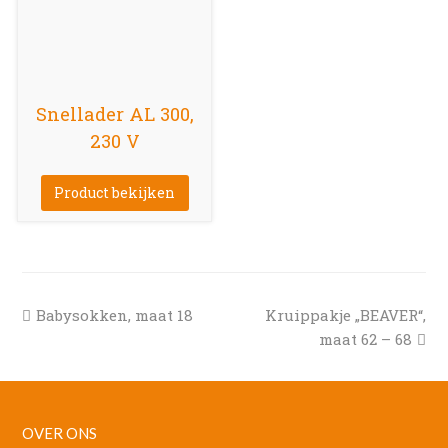
Snellader AL 300,
230 V
Product bekijken
previous
next
Babysokken, maat 18
Kruippakje „BEAVER“,
post:
post:
maat 62 – 68
OVER ONS