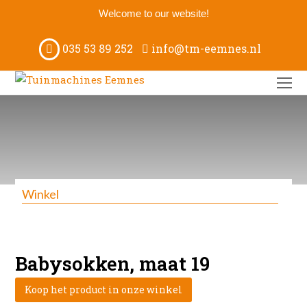
Welcome to our website!
035 53 89 252
info@tm-eemnes.nl
O
M
M
Winkel
Babysokken, maat 19
Koop het product in onze winkel