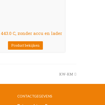
43.0 C, zonder accu en lader
Product bekijken
next
KW-KM
post:
CONTACTGEGEVENS