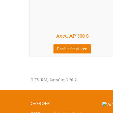
Accu AP 300 S
Product bekijken
previous
FS-KM, AutoCut C 26-2
post:
OVER ONS