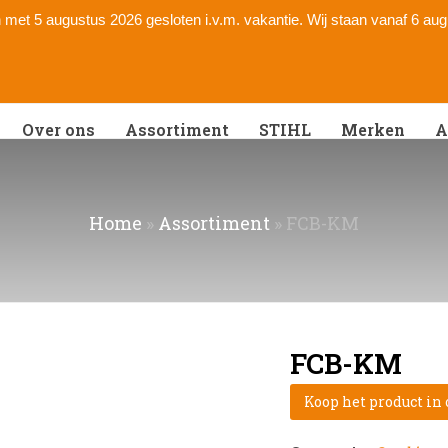
 en met 5 augustus 2026 gesloten i.v.m. vakantie. Wij staan vanaf 6 au
Over ons
Assortiment
STIHL
Merken
A
Home
»
Assortiment
»
FCB-KM
FCB-KM
Koop het product in