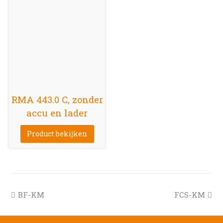
RMA 443.0 C, zonder
accu en lader
Product bekijken
previous
next
BF-KM
FCS-KM
post:
post: