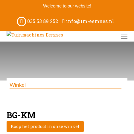
Welcome to our website!
035 53 89 252
info@tm-eemnes.nl
O
M
M
Winkel
BG-KM
Koop het product in onze winkel