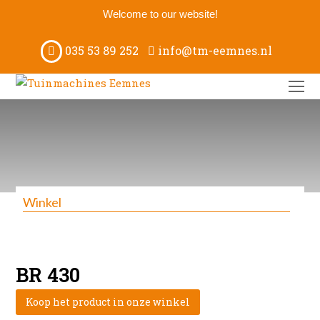
Welcome to our website!
035 53 89 252
info@tm-eemnes.nl
O
M
M
Winkel
BR 430
Koop het product in onze winkel