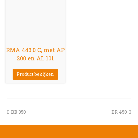
RMA 443.0 C, met AP
200 en AL 101
Product bekijken
previous
next
BR 350
BR 450
post:
post: