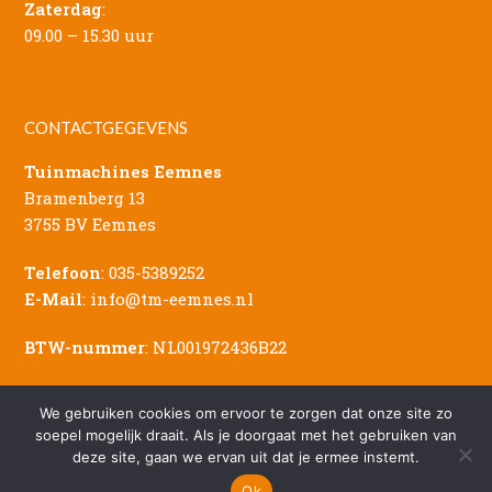
Zaterdag
:
09.00 – 15.30 uur
CONTACTGEGEVENS
Tuinmachines Eemnes
Bramenberg 13
3755 BV Eemnes
Telefoon
:
035-5389252
E-Mail
:
info@tm-eemnes.nl
BTW-nummer
: NL001972436B22
We gebruiken cookies om ervoor te zorgen dat onze site zo
soepel mogelijk draait. Als je doorgaat met het gebruiken van
deze site, gaan we ervan uit dat je ermee instemt.
© Copyright - 2026 Tuinmachines Eemnes
Sitemap
|
Privacy Verklaring
|
Disclaimer
Ok