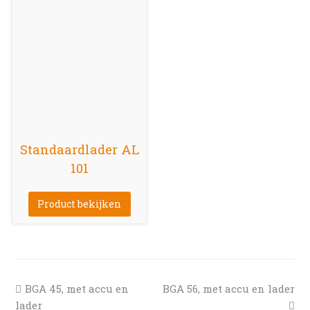
Standaardlader AL
101
Product bekijken
previous
next
BGA 45, met accu en
BGA 56, met accu en lader
post:
post:
lader