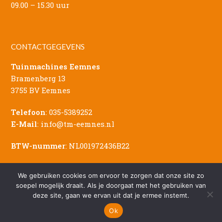
09.00 – 15.30 uur
CONTACTGEGEVENS
Tuinmachines Eemnes
Bramenberg 13
3755 BV Eemnes
Telefoon
:
035-5389252
E-Mail
:
info@tm-eemnes.nl
BTW-nummer
: NL001972436B22
We gebruiken cookies om ervoor te zorgen dat onze site zo
soepel mogelijk draait. Als je doorgaat met het gebruiken van
deze site, gaan we ervan uit dat je ermee instemt.
© Copyright - 2026 Tuinmachines Eemnes
Sitemap
|
Privacy Verklaring
|
Disclaimer
Ok