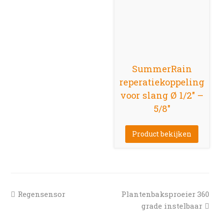
SummerRain
reperatiekoppeling
voor slang Ø 1/2″ –
5/8″
Product bekijken
previous
next
Regensensor
Plantenbaksproeier 360
post:
post:
grade instelbaar